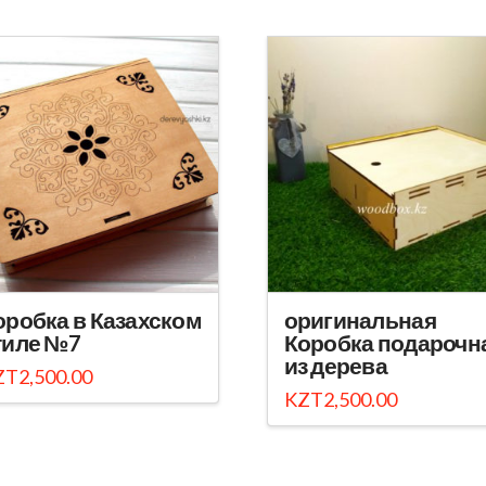
оробка в Казахском
оригинальная
тиле №7
Коробка подарочн
из дерева
ZT
2,500.00
KZT
2,500.00