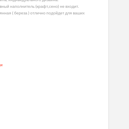
вный наполнитель (крафт,сено) не входит.
нная ( береза ) отлично подойдет для ваших
ки