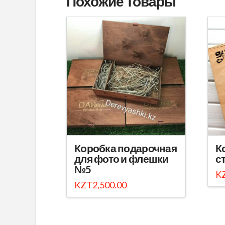
Похожие Товары
Коробка подарочная
К
для фото и флешки
с
№5
K
KZT
2,500.00