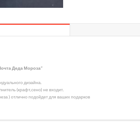
Почта Деда Мороза”
идуального дизайна.
нитель (крафт,сено) не входит.
еза ) отлично подойдет для ваших подарков