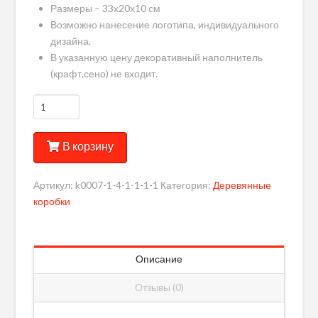
Размеры – 33х20х10 см
Возможно нанесение логотипа, индивидуального
дизайна.
В указанную цену декоративный наполнитель
(крафт,сено) не входит.
Количество
деревянная
коробка
В корзину
для
подарка
Артикул:
k0007-1-4-1-1-1-1
Категория:
Деревянные
коробки
Описание
Отзывы (0)