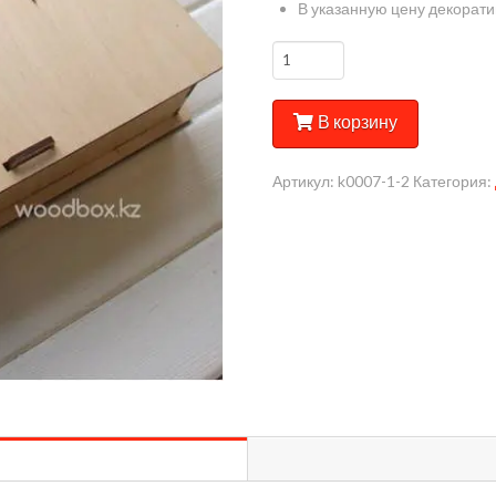
В указанную цену декорати
Количество
Коробка
№8
В корзину
(Копировать)
Артикул:
k0007-1-2
Категория: