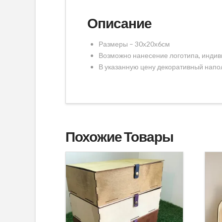
Описание
Размеры – 30х20х6см
Возможно нанесение логотипа, индив
В указанную цену декоративный напол
Похожие Товары