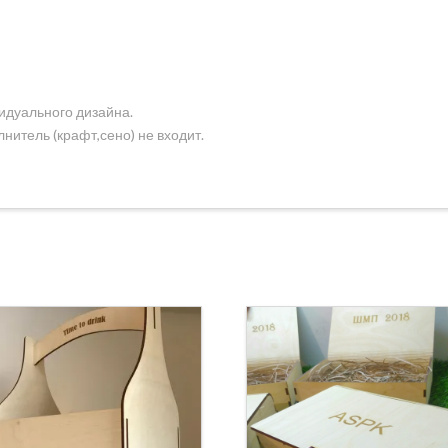
идуального дизайна.
нитель (крафт,сено) не входит.