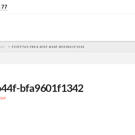
 77
ЗА”
F33FF765-F8E4-4C0F-B44F-BFA9601F1342
b44f-bfa9601f1342
ENT