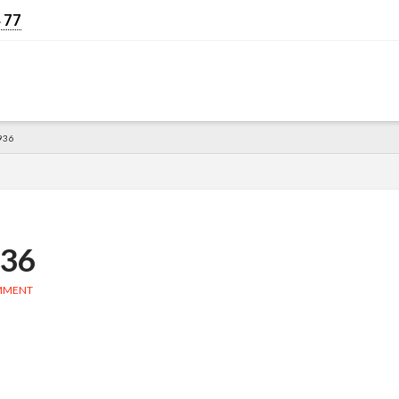
 77
936
936
MMENT