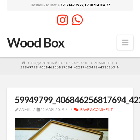
Позвоните нам:
+7 707 447 75 77
,
+7 707 04 004 77
Wood Box
Nav
ПОДАРОЧНЫЙ БОКС 22Х22Х10 ( ОРНАМЕНТ )
59949799_406846256817694_4221742349844335263_N
59949799_406846256817694_42
ADMIN
22 МАЯ, 2019
LEAVE A COMMENT