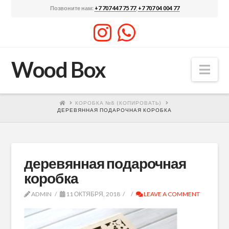
Позвоните нам:
+7 707 447 75 77
,
+7 707 04 004 77
Wood Box
Nav
КОРОБКА №8 (КОПИРОВАТЬ)
ДЕРЕВЯННАЯ ПОДАРОЧНАЯ КОРОБКА
деревянная подарочная
коробка
ADMIN
11 ОКТЯБРЯ, 2018
LEAVE A COMMENT