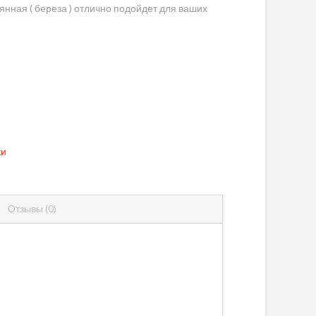
нная ( береза ) отлично подойдет для ваших
ки
Отзывы (0)