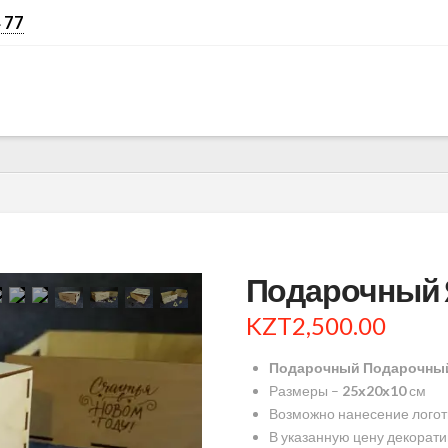
 77
Подарочный 
KZT
2,500.00
Подарочный Подарочный
Размеры –
25х20х10
см
Возможно нанесение логот
В указанную цену декорати