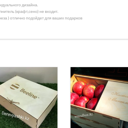
идуального дизайна.
нитель (крафт,сено) не входит.
еза ) отлично подойдет для ваших подарков