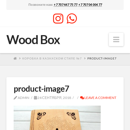
Позвоните нам:
+7 707 447 75 77
,
+7 707 04 004 77
Wood Box
Nav
КОРОБКА В КАЗАХСКОМ СТИЛЕ №7
PRODUCT-IMAGE7
product-image7
ADMIN
24 СЕНТЯБРЯ, 2018
LEAVE A COMMENT