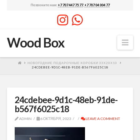
Позвоните нам:
+7 707 447 75 77
,
+7 707 04 004 77
Wood Box
Nav
НОВОГОДНИЕ ПОДАРОЧНЫЕ КОРОБКИ 33Х20Х10
24CDEBEE-9D1C-48EB-91DE-B567F6025C18
24cdebee-9d1c-48eb-91de-
b567f6025c18
ADMIN
6 ОКТЯБРЯ, 2023
LEAVE A COMMENT