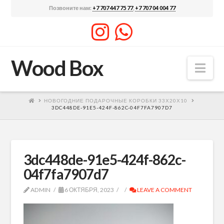
Позвоните нам:
+7 707 447 75 77
,
+7 707 04 004 77
Wood Box
Nav
НОВОГОДНИЕ ПОДАРОЧНЫЕ КОРОБКИ 33Х20Х10
3DC448DE-91E5-424F-862C-04F7FA7907D7
3dc448de-91e5-424f-862c-
04f7fa7907d7
ADMIN
6 ОКТЯБРЯ, 2023
LEAVE A COMMENT