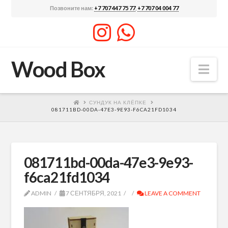
Позвоните нам:
+7 707 447 75 77
,
+7 707 04 004 77
Wood Box
Nav
СУНДУК НА КЛЁПКЕ
081711BD-00DA-47E3-9E93-F6CA21FD1034
081711bd-00da-47e3-9e93-
f6ca21fd1034
ADMIN
7 СЕНТЯБРЯ, 2021
LEAVE A COMMENT