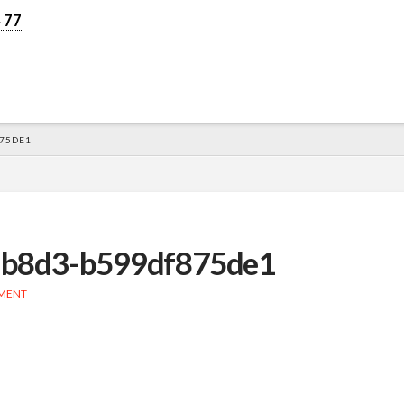
 77
875DE1
-b8d3-b599df875de1
MMENT