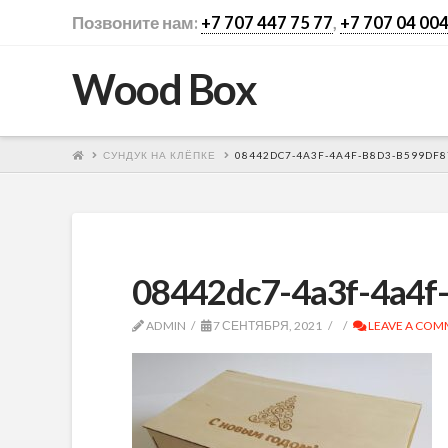
Позвоните нам:
+7 707 447 75 77
,
+7 707 04 004
Wood Box
СУНДУК НА КЛЁПКЕ
08442DC7-4A3F-4A4F-B8D3-B599DF
08442dc7-4a3f-4a4f
ADMIN
7 СЕНТЯБРЯ, 2021
LEAVE A CO