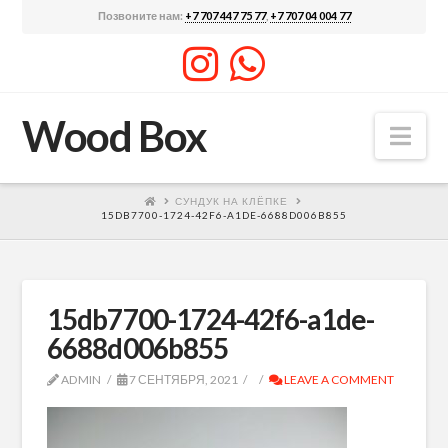
Позвоните нам:
+7 707 447 75 77
,
+7 707 04 004 77
Wood Box
Nav
СУНДУК НА КЛЁПКЕ
15DB7700-1724-42F6-A1DE-6688D006B855
15db7700-1724-42f6-a1de-
6688d006b855
ADMIN
7 СЕНТЯБРЯ, 2021
LEAVE A COMMENT