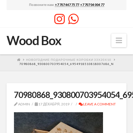
Позвоните нам:
+7 707 447 75 77
,
+7 707 04 004 77
Wood Box
Nav
НОВОГОДНИЕ ПОДАРОЧНЫЕ КОРОБКИ 33Х20Х10
70980868_930800703954054_6954918510818007686_N
70980868_930800703954054_69
ADMIN
17 ДЕКАБРЯ, 2019
LEAVE A COMMENT