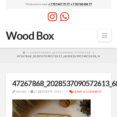
Позвоните нам:
+7 707 447 75 77
,
+7 707 04 004 77
Wood Box
Nav
НОВОГОДНИЕ ДЕРЕВЯННЫЕ ОТКРЫТКИ
47267868_2028537090572613_689583699374852658_N
47267868_2028537090572613_6
ADMIN
17 ДЕКАБРЯ, 2019
LEAVE A COMMENT