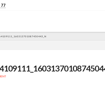
 77
64109111_160313701087450443_N
4109111_1603137010874504
MENT