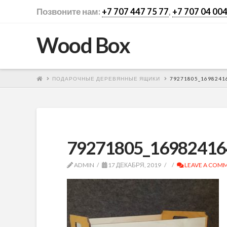
Позвоните нам:
+7 707 447 75 77
,
+7 707 04 004
Wood Box
ПОДАРОЧНЫЕ ДЕРЕВЯННЫЕ ЯЩИКИ
79271805_1698241
79271805_16982416
ADMIN
17 ДЕКАБРЯ, 2019
LEAVE A COM