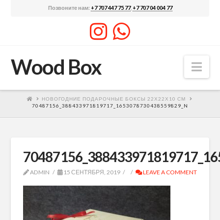
Позвоните нам:
+7 707 447 75 77
,
+7 707 04 004 77
Wood Box
Nav
НОВОГОДНИЕ ПОДАРОЧНЫЕ БОКСЫ 22Х22Х10 СМ
70487156_388433971819717_1653078730438559829_N
70487156_388433971819717_16
ADMIN
15 СЕНТЯБРЯ, 2019
LEAVE A COMMENT