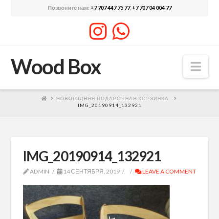
Позвоните нам:
+7 707 447 75 77
,
+7 707 04 004 77
Wood Box
Nav
НОВОГОДНЯЯ ПОДАРОЧНАЯ КОРЗИНКА
IMG_20190914_132921
IMG_20190914_132921
ADMIN
14 СЕНТЯБРЯ, 2019
LEAVE A COMMENT