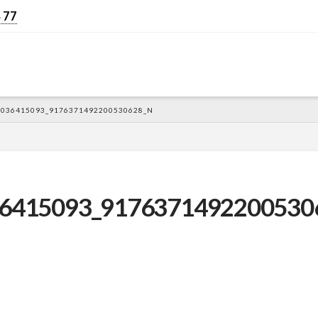
 77
8036415093_9176371492200530628_N
6415093_9176371492200530