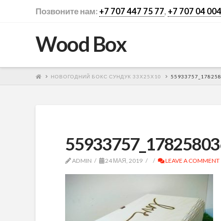
Позвоните нам:
+7 707 447 75 77
,
+7 707 04 004
Wood Box
НОВОГОДНИЙ БОКС СУНДУК 33Х25Х10
55933757_17825
55933757_17825803
ADMIN
24 МАЯ, 2019
LEAVE A COMMENT