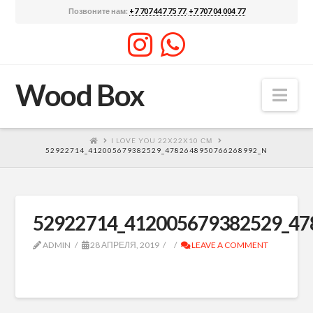
Позвоните нам:
+7 707 447 75 77
,
+7 707 04 004 77
Wood Box
Nav
I LOVE YOU 22Х22Х10 СМ
52922714_412005679382529_4782648950766268992_N
52922714_412005679382529_47
ADMIN
28 АПРЕЛЯ, 2019
LEAVE A COMMENT