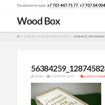
Позвоните нам:
+7 707 447 75 77
,
+7 707 04 004
Wood Box
САМОМУ ЛУЧШЕМУ МУЖУ В МИРЕ
56384259_1287458282
56384259_12874582
ADMIN
20 АПРЕЛЯ, 2019
LEAVE A COMM