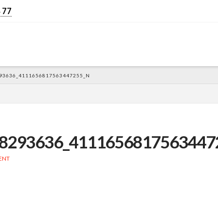
 77
93636_4111656817563447255_N
8293636_4111656817563447
ENT