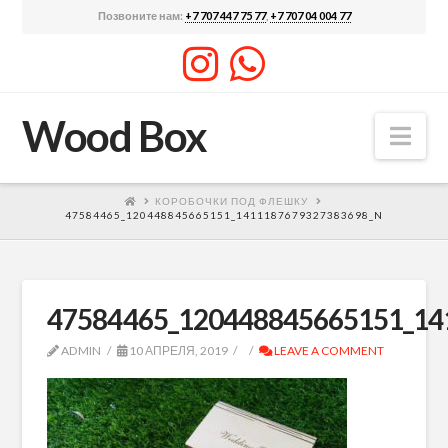
Позвоните нам:
+7 707 447 75 77
,
+7 707 04 004 77
Wood Box
Nav
КОРОБОЧКИ ПОД ФЛЕШКУ
47584465_120448845665151_1411187679327383698_N
47584465_120448845665151_14
ADMIN
10 АПРЕЛЯ, 2019
LEAVE A COMMENT