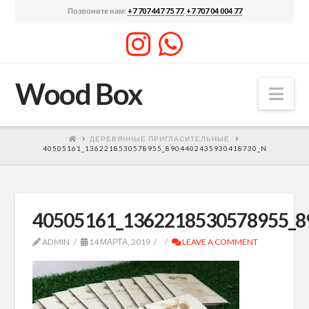
Позвоните нам:
+7 707 447 75 77
,
+7 707 04 004 77
Wood Box
Nav
ДЕРЕВЯННЫЕ ПРИГЛАСИТЕЛЬНЫЕ
40505161_1362218530578955_8904402435930418730_N
40505161_1362218530578955_8
ADMIN
14 МАРТА, 2019
LEAVE A COMMENT