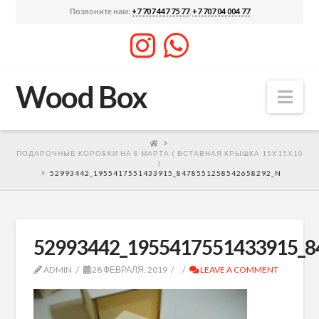
Позвоните нам:
+7 707 447 75 77
,
+7 707 04 004 77
Wood Box
Nav
ПОДАРОЧНЫЕ КОРОБКИ НА 8 МАРТА ( ВСТАВНАЯ КРЫШКА 15Х15Х10
)
52993442_1955417551433915_8478551258542658292_N
52993442_1955417551433915_8
ADMIN
28 ФЕВРАЛЯ, 2019
LEAVE A COMMENT