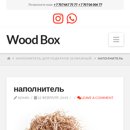
Позвоните нам:
+7 707 447 75 77
,
+7 707 04 004 77
Wood Box
Nav
НАПОЛНИТЕЛЬ ДЛЯ ПОДАРКОВ (БУМАЖНЫЙ)
НАПОЛНИТЕЛЬ
наполнитель
ADMIN
12 ФЕВРАЛЯ, 2019
LEAVE A COMMENT