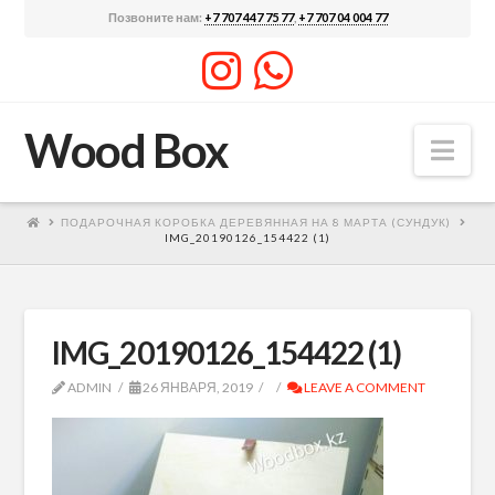
Позвоните нам:
+7 707 447 75 77
,
+7 707 04 004 77
Wood Box
Nav
ПОДАРОЧНАЯ КОРОБКА ДЕРЕВЯННАЯ НА 8 МАРТА (СУНДУК)
IMG_20190126_154422 (1)
IMG_20190126_154422 (1)
ADMIN
26 ЯНВАРЯ, 2019
LEAVE A COMMENT