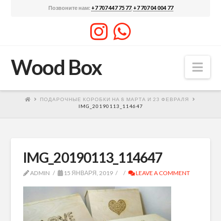
Позвоните нам:
+7 707 447 75 77
,
+7 707 04 004 77
Wood Box
Nav
ПОДАРОЧНЫЕ КОРОБКИ НА 8 МАРТА И 23 ФЕВРАЛЯ
IMG_20190113_114647
IMG_20190113_114647
ADMIN
15 ЯНВАРЯ, 2019
LEAVE A COMMENT