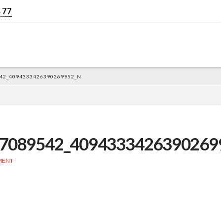
 77
42_4094333426390269952_N
7089542_4094333426390269
MENT