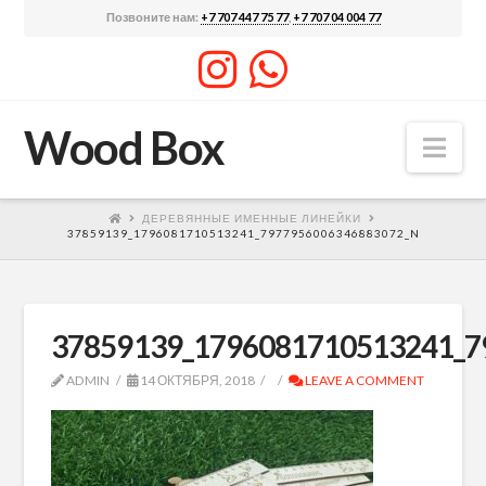
Позвоните нам:
+7 707 447 75 77
,
+7 707 04 004 77
Wood Box
Nav
ДЕРЕВЯННЫЕ ИМЕННЫЕ ЛИНЕЙКИ
37859139_1796081710513241_7977956006346883072_N
37859139_1796081710513241_7
ADMIN
14 ОКТЯБРЯ, 2018
LEAVE A COMMENT