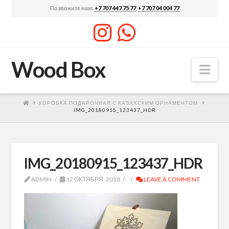
Позвоните нам:
+7 707 447 75 77
,
+7 707 04 004 77
Wood Box
Nav
КОРОБКА ПОДАРОЧНАЯ С КАЗАХСКИМ ОРНАМЕНТОМ
IMG_20180915_123437_HDR
IMG_20180915_123437_HDR
ADMIN
12 ОКТЯБРЯ, 2018
LEAVE A COMMENT