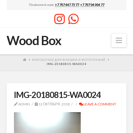
Позвоните нам:
+7 707 447 75 77
,
+7 707 04 004 77
Wood Box
Nav
КОРОБОЧКИ ДЛЯ ФЛЕШКИ И ФОТОГРАФИЙ
IMG-20180815-WA0024
IMG-20180815-WA0024
ADMIN
12 ОКТЯБРЯ, 2018
LEAVE A COMMENT