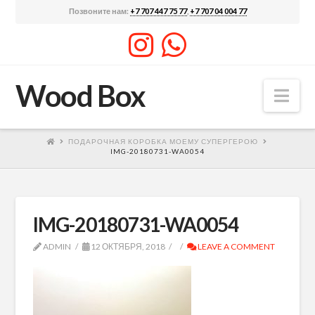
Позвоните нам:
+7 707 447 75 77
,
+7 707 04 004 77
Wood Box
Nav
ПОДАРОЧНАЯ КОРОБКА МОЕМУ СУПЕРГЕРОЮ
IMG-20180731-WA0054
IMG-20180731-WA0054
ADMIN
12 ОКТЯБРЯ, 2018
LEAVE A COMMENT