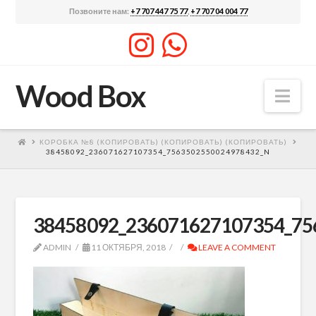
Позвоните нам:
+7 707 447 75 77
,
+7 707 04 004 77
Wood Box
Nav
КОРОБКА №8 (КОПИРОВАТЬ) (КОПИРОВАТЬ) (КОПИРОВАТЬ)
38458092_236071627107354_7563502550024978432_N
38458092_236071627107354_75
ADMIN
11 ОКТЯБРЯ, 2018
LEAVE A COMMENT