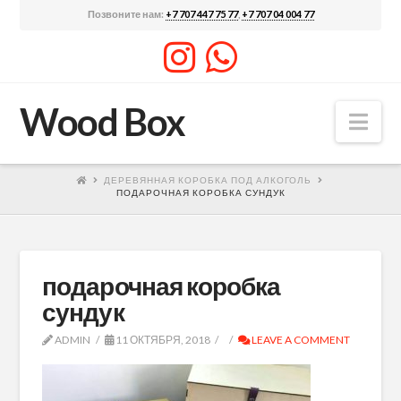
Позвоните нам:
+7 707 447 75 77
,
+7 707 04 004 77
Wood Box
Nav
ДЕРЕВЯННАЯ КОРОБКА ПОД АЛКОГОЛЬ
ПОДАРОЧНАЯ КОРОБКА СУНДУК
подарочная коробка
сундук
ADMIN
11 ОКТЯБРЯ, 2018
LEAVE A COMMENT